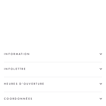
NWENDAAGANAG
(RELATIVES) NO.8
AMANDA ROY
INFORMATION
INFOLETTRE
HEURES D'OUVERTURE
COORDONNÉES