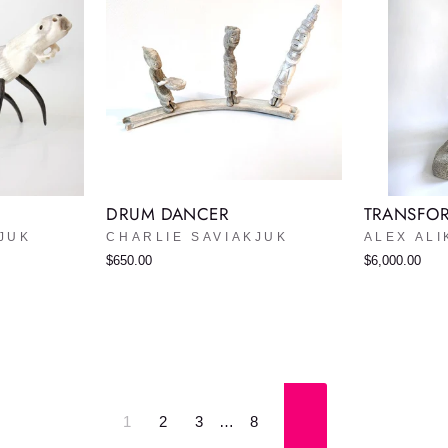
DRUM DANCER
TRANSFO
JUK
CHARLIE SAVIAKJUK
ALEX AL
$650.00
$6,000.00
1
2
3
…
8
Suivant