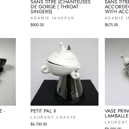
SANS TITRE (CHANTEUSES
SANS TITR
DE GORGE | THROAT
ACCORDÉ
E
SINGERS)
WITH AC
ADAMIE INUKPUK
ADAMIE 
$900.00
$675.00
 -
PETIT PAL II
VASE PRI
LAMBALLE 
LAURENT CRASTE
LAURENT
$4,700.00