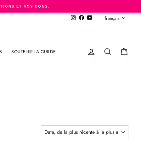
ITIONS ET VOS DONS.
LANGUE
français
Instagram
Facebook
YouTube
SE CONNECTER
RECHERCHER
PANI
S
SOUTENIR LA GUILDE
APPLIQUER