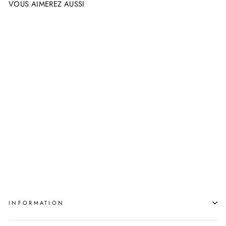
VOUS AIMEREZ AUSSI
UN CERCLE AU
SEIN D'UN CERCLE
DE CARRÉS
VIVI LAMARRE
$1,150.00
INFORMATION