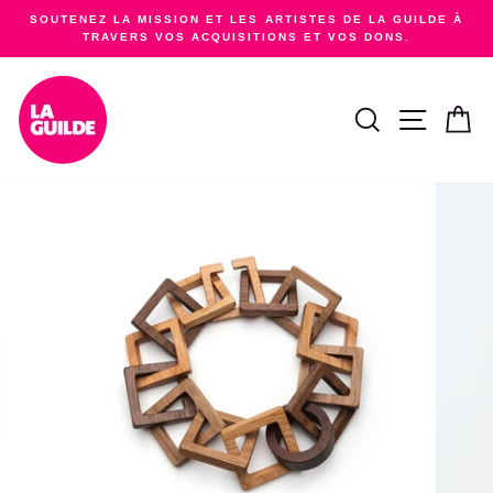
Passer
SOUTENEZ LA MISSION ET LES ARTISTES DE LA GUILDE À
au
TRAVERS VOS ACQUISITIONS ET VOS DONS.
Diaporama
contenu
Pause
RECHERCHER
NAVIGA
PA