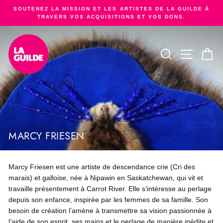
Passer
SOUTENEZ LA MISSION ET LES ARTISTES DE LA GUILDE À
au
TRAVERS VOS ACQUISITIONS ET VOS DONS.
Diaporama
contenu
Pause
RECHERCHER
NAVIGA
PA
MARCY FRIESEN
Marcy Friesen est une artiste de descendance crie (Cri des
marais) et galloise, née à Nipawin en Saskatchewan, qui vit et
travaille présentement à Carrot River. Elle s’intéresse au perlage
depuis son enfance, inspirée par les femmes de sa famille. Son
besoin de création l’amène à transmettre sa vision passionnée à
l’aide de son esprit, ses mains et le perlage de manière inédite et