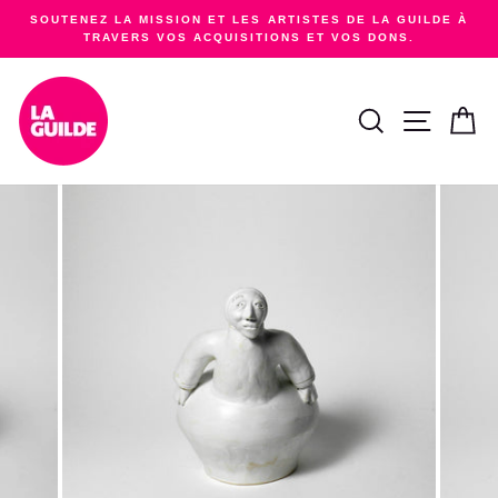
Passer
SOUTENEZ LA MISSION ET LES ARTISTES DE LA GUILDE À
au
TRAVERS VOS ACQUISITIONS ET VOS DONS.
Diaporama
contenu
Pause
RECHERCHER
NAVIGA
PA