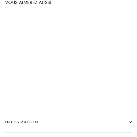
VOUS AIMEREZ AUSSI
YOUNG PEOPLE
LISTEN
PIERRE
AUPILARDJUK
$700.00
INFORMATION