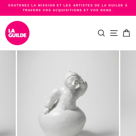
Passer
SOUTENEZ LA MISSION ET LES ARTISTES DE LA GUILDE À
au
TRAVERS VOS ACQUISITIONS ET VOS DONS.
Diaporama
contenu
Pause
RECHERCHER
NAVIGA
PA