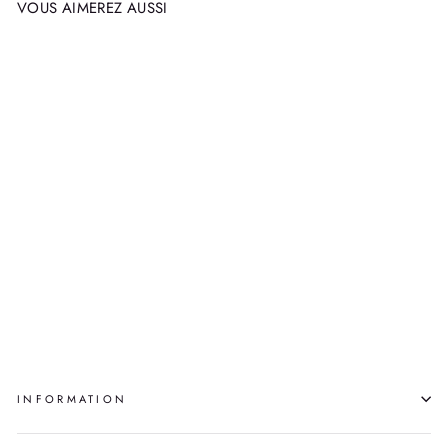
VOUS AIMEREZ AUSSI
YOUNG PEOPLE
DON’T LISTEN
PIERRE
AUPILARDJUK
$700.00
INFORMATION