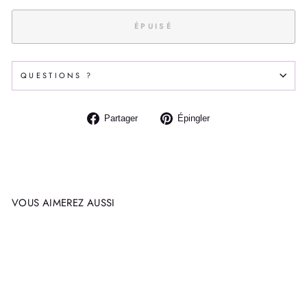
ÉPUISÉ
QUESTIONS ?
Partager
Épingler
Partager
Épingler
sur
sur
Facebook
Pinterest
VOUS AIMEREZ AUSSI
Épuisé