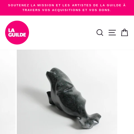
Passer
SOUTENEZ LA MISSION ET LES ARTISTES DE LA GUILDE À
au
TRAVERS VOS ACQUISITIONS ET VOS DONS.
Diaporama
contenu
Pause
RECHERCHER
NAVIGA
PA