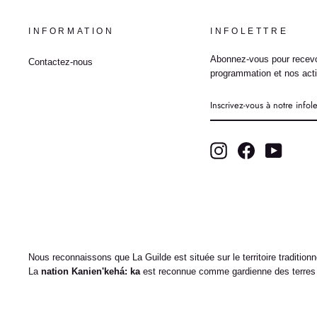
INFORMATION
INFOLETTRE
Abonnez-vous pour recevo
Contactez-nous
programmation et nos acti
INSCRIVEZ-
VOUS
À
NOTRE
INFOLETTRE
Instagram
Facebook
YouTub
Nous reconnaissons que La Guilde est située sur le territoire traditio
La
nation Kanien'kehá: ka
est reconnue comme gardienne des terres e