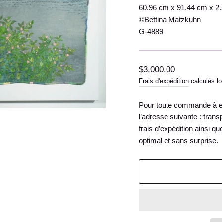
60.96 cm x 91.44 cm x 2.54
©Bettina Matzkuhn
G-4889
Prix
$3,000.00
régulier
Frais d'expédition
calculés lo
Pour toute commande à exp
l’adresse suivante : tran
frais d’expédition ainsi q
optimal et sans surprise.