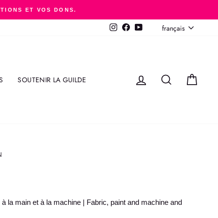
ITIONS ET VOS DONS.
LANGUE
français
Instagram
Facebook
YouTube
SE CONNECTER
RECHERCHER
PANI
S
SOUTENIR LA GUILDE
N
e à la main et à la machine | Fabric, paint and machine and