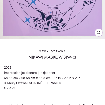
FE
(E
MEKY OTTAWA
NIKAWI MASKOWISIW<3
2025
Impression jet d'encre | Inkjet print
68.58 cm x 68.58 cm x 5.08 cm | 27 in x 27 in x 2 in
© Meky OttawaENCADRÉE | FRAMED
G-5429