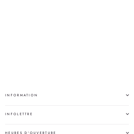
Épuisé
NIKAWI
MASKOWISIW<3
MEKY OTTAWA
INFORMATION
INFOLETTRE
HEURES D'OUVERTURE