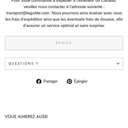
Pour toute commande à expédier à l’extérieur du Canada,
veuillez nous contacter à l’adresse suivante :
transport@laguilde.com. Nous pourrons ainsi évaluer avec vous
les frais d’expédition ainsi que les éventuels frais de douane, afin
d’assurer un service optimal et sans surprise.
ÉPUISÉ
QUESTIONS ?
Partager
Épingler
Partager
Épingler
sur
sur
Facebook
Pinterest
VOUS AIMEREZ AUSSI