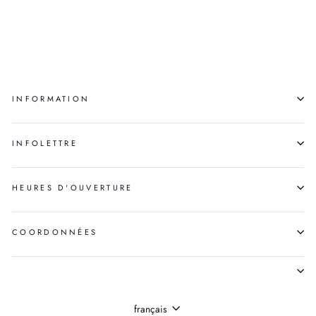
EARRINGS
GILBERT INUKPUK
INFORMATION
INFOLETTRE
HEURES D'OUVERTURE
COORDONNÉES
LANGUE
français