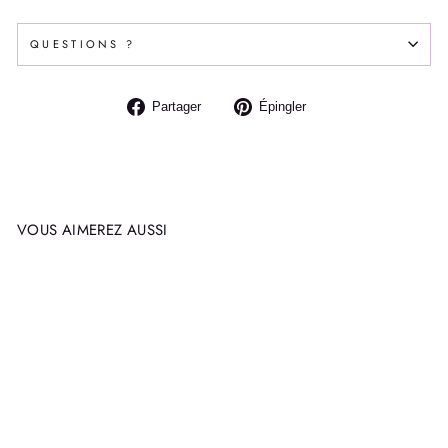
QUESTIONS ?
Partager
Épingler
Partager
Épingler
sur
sur
Facebook
Pinterest
VOUS AIMEREZ AUSSI
Épuisé
INUKSHUK