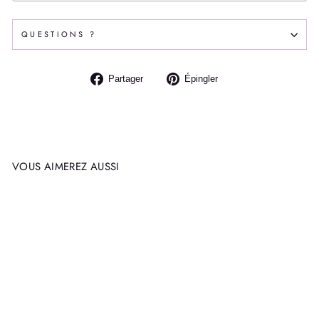
QUESTIONS ?
Partager
Épingler
Partager
Épingler
sur
sur
Facebook
Pinterest
VOUS AIMEREZ AUSSI
Épuisé
FRÉTILLANT ET