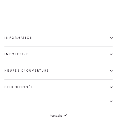
AGILE
JOCELYN SIOUI
INFORMATION
INFOLETTRE
HEURES D'OUVERTURE
COORDONNÉES
LANGUE
français