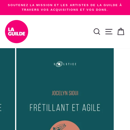
Passer
SOUTENEZ LA MISSION ET LES ARTISTES DE LA GUILDE À
au
TRAVERS VOS ACQUISITIONS ET VOS DONS.
Diaporama
contenu
Pause
RECHERCHER
NAVIGA
PA