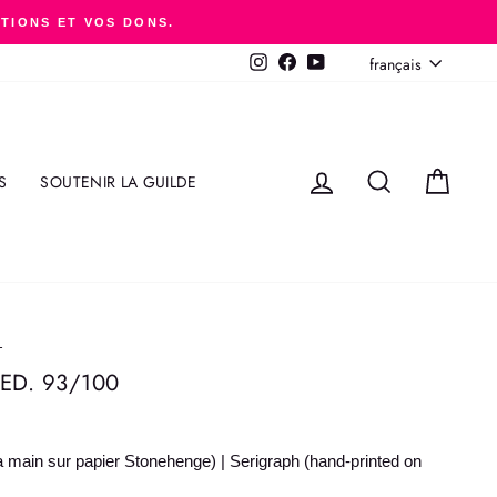
ITIONS ET VOS DONS.
LANGUE
français
Instagram
Facebook
YouTube
SE CONNECTER
RECHERCHER
PANI
S
SOUTENIR LA GUILDE
T
D. 93/100
a main sur papier Stonehenge) | Serigraph (hand-printed on