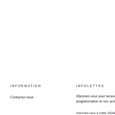
COMING HOME, ED. 93/100
MARGARET AUGUST
INFORMATION
INFOLETTRE
Abonnez-vous pour recevo
Contactez-nous
programmation et nos acti
INSCRIVEZ-
VOUS