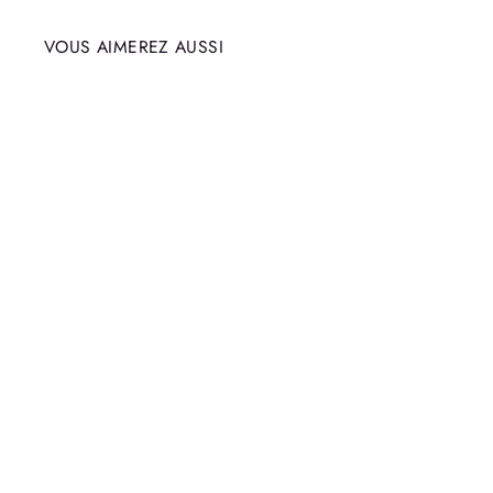
VOUS AIMEREZ AUSSI
Épuisé
CARTE SPIRIT OF THE OWL
KENOJUAK ASHEVAK