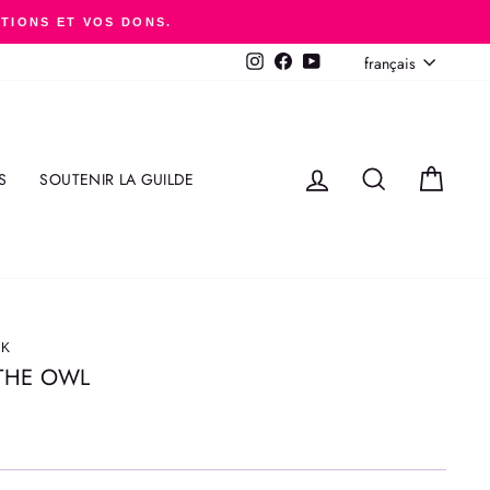
ITIONS ET VOS DONS.
LANGUE
français
Instagram
Facebook
YouTube
SE CONNECTER
RECHERCHER
PANI
S
SOUTENIR LA GUILDE
AK
 THE OWL