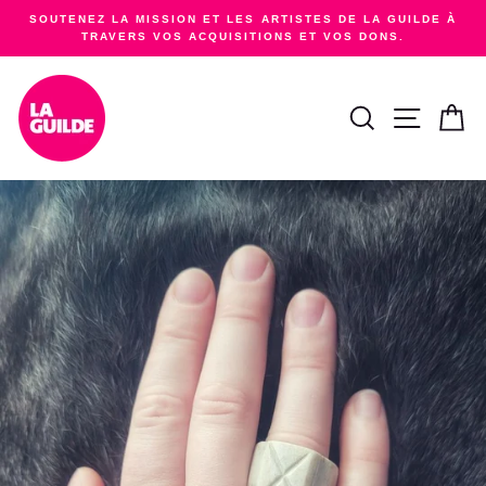
Passer
SOUTENEZ LA MISSION ET LES ARTISTES DE LA GUILDE À
au
TRAVERS VOS ACQUISITIONS ET VOS DONS.
Diaporama
contenu
Pause
RECHERCHER
NAVIGA
PA