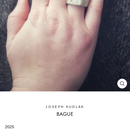
FE
(E
JOSEPH KUDLAK
BAGUE
2025