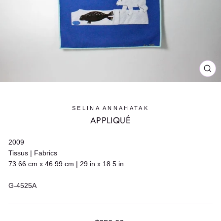
FE
(E
SELINA ANNAHATAK
APPLIQUÉ
2009
Tissus | Fabrics
73.66 cm x 46.99 cm | 29 in x 18.5 in
G-4525A