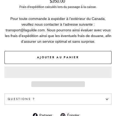
Prix
$350.00
régulier
Frais d'expédition
calculés lors du passage à la caisse.
Pour toute commande à expédier à l’extérieur du Canada,
veuillez nous contacter à l’adresse suivante :
transport@laguilde.com. Nous pourrons ainsi évaluer avec vous
les frais d’expédition ainsi que les éventuels frais de douane, afin
d’assurer un service optimal et sans surprise.
AJOUTER AU PANIER
QUESTIONS ?
Partager
Épingler
Partager
Épingler