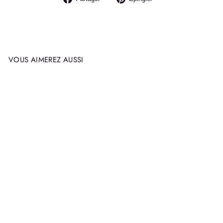
sur
sur
Facebook
Pinterest
VOUS AIMEREZ AUSSI
APPLIQUÉ
SELINA ANNAHATAK
$350.00