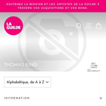
Passer
SOUTENEZ LA MISSION ET LES ARTISTES DE LA GUILDE À
au
TRAVERS VOS ACQUISITIONS ET VOS DONS.
Diaporama
contenu
Pause
RECHERCHER
NAVIGA
PA
THOMAS KING
APPLIQUER
INFORMATION