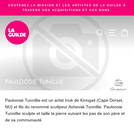
Passer
SOUTENEZ LA MISSION ET LES ARTISTES DE LA GUILDE À
au
TRAVERS VOS ACQUISITIONS ET VOS DONS.
Diaporama
contenu
Pause
RECHERCHER
NAVIGA
PA
PAULOOSIE TUNILLIE
Pauloosie Tunnillie est un artist Inuk de Kinngait (Cape Dorset,
NU) et fils du renommé scultpeur Ashevak Tunnillie. Pauloosie
Tunnillie sculpte et taille la pierre suivant les pas de son père et
de sa communauté.