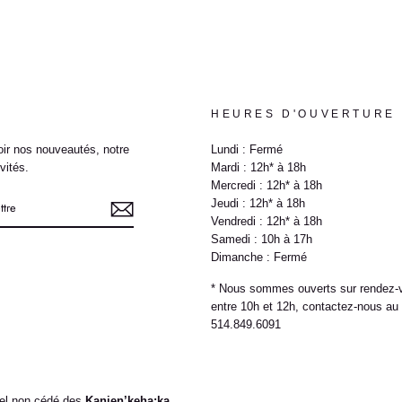
HEURES D'OUVERTURE
ir nos nouveautés, notre
Lundi : Fermé
vités.
Mardi : 12h* à 18h
Mercredi : 12h* à 18h
Jeudi : 12h* à 18h
Vendredi : 12h* à 18h
Samedi : 10h à 17h
Dimanche : Fermé
e
* Nous sommes ouverts sur rendez-
entre 10h et 12h, contactez-nous au
514.849.6091
nnel non cédé des
Kanien’keha:ka
.