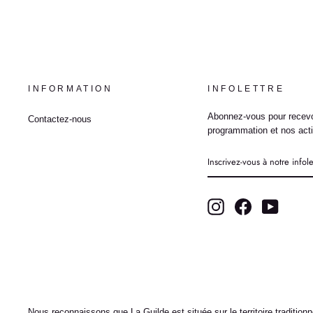
INFORMATION
INFOLETTRE
Abonnez-vous pour recevo
Contactez-nous
programmation et nos acti
INSCRIVEZ-
VOUS
À
NOTRE
INFOLETTRE
Instagram
Facebook
YouTub
Nous reconnaissons que La Guilde est située sur le territoire traditio