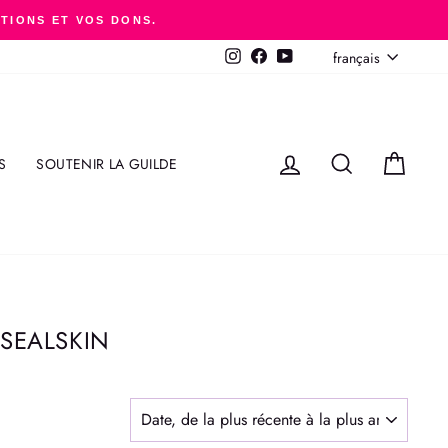
ITIONS ET VOS DONS.
LANGUE
français
Instagram
Facebook
YouTube
SE CONNECTER
RECHERCHER
PANI
S
SOUTENIR LA GUILDE
SEALSKIN
APPLIQUER