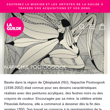
Passer
SOUTENEZ LA MISSION ET LES ARTISTES DE LA GUILDE À
au
TRAVERS VOS ACQUISITIONS ET VOS DONS.
Diaporama
contenu
Pause
RECHERCHER
NAVIGA
PA
NAPACHIE POOTOOGOOK
Basée dans la région de Qikiqtaaluk (NU), Napachie Pootoogook
(1938-2002) était connue pour ses dessins caractéristiques
réalisés avec des peintures acryliques, des feutres noirs ou des
crayons de couleur. Encouragée par sa mère, la célèbre artiste
Pitseolak Ashoona, elle a commencé à dessiner dès la fin des
années 1950. Son travail se consacre à la représentation de la