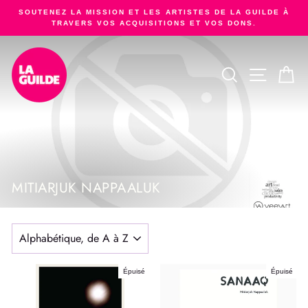
Passer
SOUTENEZ LA MISSION ET LES ARTISTES DE LA GUILDE À
au
TRAVERS VOS ACQUISITIONS ET VOS DONS.
Diaporama
contenu
Pause
RECHERCHER
NAVIGA
PA
MITIARJUK NAPPAALUK
APPLIQUER
Épuisé
Épuisé