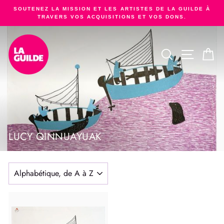
Passer
SOUTENEZ LA MISSION ET LES ARTISTES DE LA GUILDE À
au
TRAVERS VOS ACQUISITIONS ET VOS DONS.
Diaporama
contenu
Pause
RECHERCHER
NAVIGA
PA
LUCY QINNUAYUAK
APPLIQUER