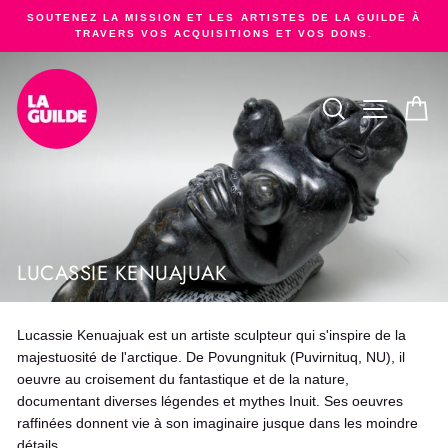
Passer
SOUTENEZ LA MISSION ET LES ARTISTES DE LA GUILDE À
au
TRAVERS VOS ACQUISITIONS ET VOS DONS.
Diaporama
contenu
Pause
RECHERCHER
NAVIGA
PA
LUCASSIE KENUAJUAK
Lucassie Kenuajuak est un artiste sculpteur qui s'inspire de la
majestuosité de l'arctique. De Povungnituk (Puvirnituq, NU), il
oeuvre au croisement du fantastique et de la nature,
documentant diverses légendes et mythes Inuit. Ses oeuvres
raffinées donnent vie à son imaginaire jusque dans les moindre
détails.