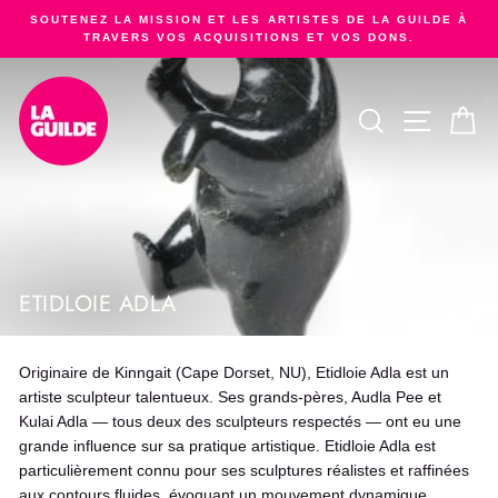
Passer
SOUTENEZ LA MISSION ET LES ARTISTES DE LA GUILDE À
au
TRAVERS VOS ACQUISITIONS ET VOS DONS.
Diaporama
contenu
Pause
RECHERCHER
NAVIGA
PA
ETIDLOIE ADLA
Originaire de Kinngait (Cape Dorset, NU), Etidloie Adla est un
artiste sculpteur talentueux. Ses grands-pères, Audla Pee et
Kulai Adla — tous deux des sculpteurs respectés — ont eu une
grande influence sur sa pratique artistique. Etidloie Adla est
particulièrement connu pour ses sculptures réalistes et raffinées
aux contours fluides, évoquant un mouvement dynamique.