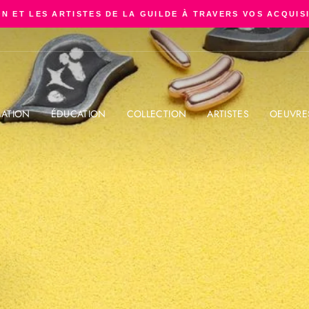
N ET LES ARTISTES DE LA GUILDE À TRAVERS VOS ACQUIS
Diaporama
Pause
ATION
ÉDUCATION
COLLECTION
ARTISTES
OEUVRE