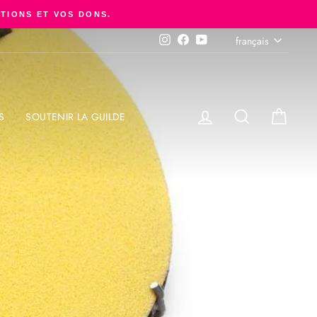
ITIONS ET VOS DONS.
LANGUE
français
Instagram
Facebook
YouTube
SE CONNECTER
RECHERCHER
PANI
S
SOUTENIR LA GUILDE