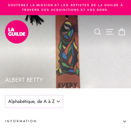
Passer
SOUTENEZ LA MISSION ET LES ARTISTES DE LA GUILDE À
au
TRAVERS VOS ACQUISITIONS ET VOS DONS.
Diaporama
contenu
Pause
RECHERCHER
NAVIGA
PA
ALBERT BETTY
APPLIQUER
INFORMATION